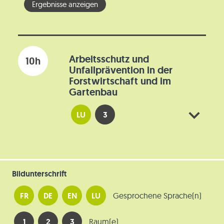
Arbeitsschutz und
10h
Unfallprävention in der
Forstwirtschaft und im
Gartenbau
LU
3
Bildunterschrift
FR
DE
EN
LU
Gesprochene Sprache(n)
1
2
3
Raum(e)