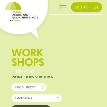
Skip
DE
FR
EN
to
content
WORK
SHOPS
10h - 17h
WORKSHOPS SORTIEREN