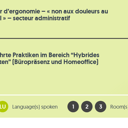
er d’ergonomie – « non aux douleurs au
l » – secteur administratif
rte Praktiken im Bereich “Hybrides
ten” (Büropräsenz und Homeoffice)
LU
1
2
3
Language(s) spoken
Room(s