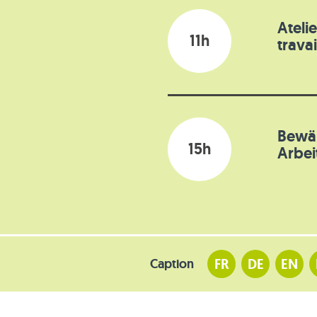
Ateli
11h
travai
Bewäh
15h
Arbei
FR
DE
EN
Caption