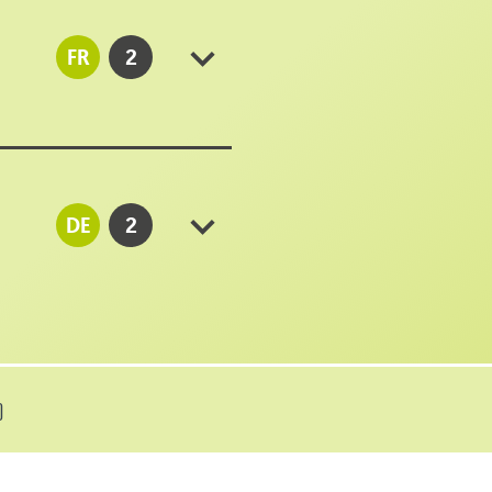
FR
2
DE
2
)