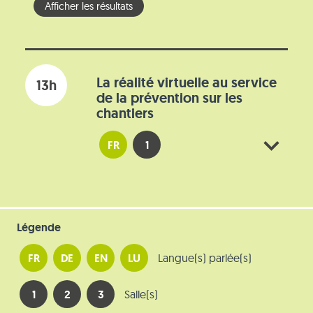
La réalité virtuelle au service
13h
de la prévention sur les
chantiers
FR
1
Légende
FR
DE
EN
LU
Langue(s) parlée(s)
1
2
3
Salle(s)