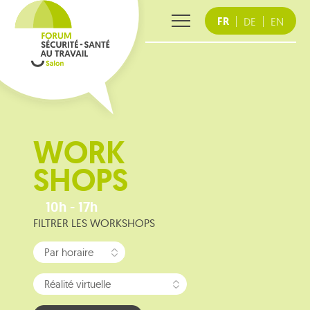
Skip
FR
DE
EN
to
content
WORK
SHOPS
10h - 17h
FILTRER LES WORKSHOPS